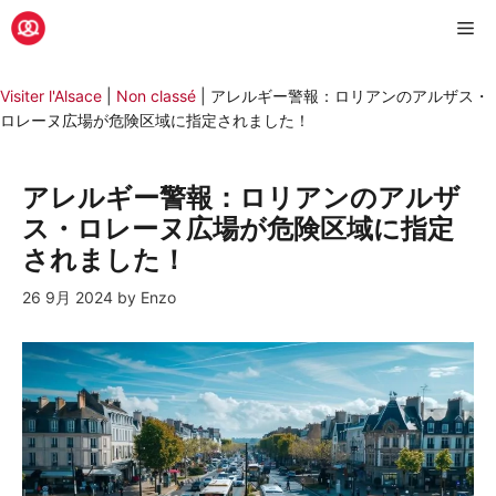
コ
メ
ン
テ
ニ
ン
Visiter l'Alsace
|
Non classé
|
アレルギー警報：ロリアンのアルザス・
ツ
ロレーヌ広場が危険区域に指定されました！
へ
ュ
ス
キ
アレルギー警報：ロリアンのアルザ
ー
ッ
ス・ロレーヌ広場が危険区域に指定
プ
されました！
26 9月 2024
by
Enzo