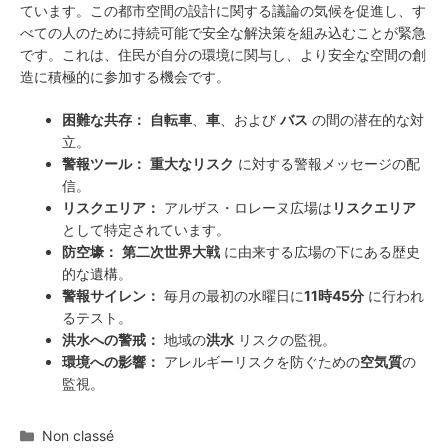
ています。この都市空間の設計に関する議論の気候を促進し、す
べての人のために持続可能で安全な解決策を組み込むことが緊急
です。これは、住民が自分の環境に関与し、より安全な空間の創
造に積極的に参加する機会です。
困難な共存：
自転車
、
車
、および
バス
の間の潜在的な対
立。
警報ツール：
重大なリスク
に対する警報メッセージの配
信。
リスクエリア：
アルザス・ロレーヌ広場は
リスクエリア
として特定されています。
防空壕：
第二次世界大戦
に由来する広場の下にある歴史
的な遺構。
警報サイレン：
毎月の最初の水曜日に
11時45分
に行われ
るテスト。
洪水への警戒：
地域の
洪水
リスクの監視。
環境への影響：
アレルギーリスクを防ぐための
空気質
の
監視。
カ
Non classé