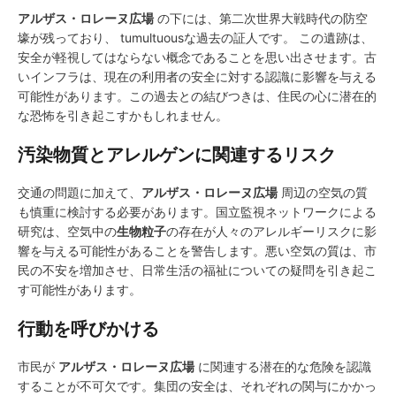
アルザス・ロレーヌ広場
の下には、第二次世界大戦時代の防空
壕が残っており、 tumultuousな過去の証人です。 この遺跡は、
安全が軽視してはならない概念であることを思い出させます。古
いインフラは、現在の利用者の安全に対する認識に影響を与える
可能性があります。この過去との結びつきは、住民の心に潜在的
な恐怖を引き起こすかもしれません。
汚染物質とアレルゲンに関連するリスク
交通の問題に加えて、
アルザス・ロレーヌ広場
周辺の空気の質
も慎重に検討する必要があります。国立監視ネットワークによる
研究は、空気中の
生物粒子
の存在が人々のアレルギーリスクに影
響を与える可能性があることを警告します。悪い空気の質は、市
民の不安を増加させ、日常生活の福祉についての疑問を引き起こ
す可能性があります。
行動を呼びかける
市民が
アルザス・ロレーヌ広場
に関連する潜在的な危険を認識
することが不可欠です。集団の安全は、それぞれの関与にかかっ