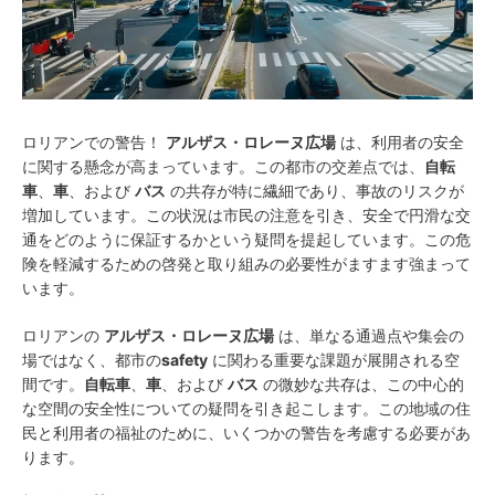
ロリアンでの警告！
アルザス・ロレーヌ広場
は、利用者の安全
に関する懸念が高まっています。この都市の交差点では、
自転
車
、
車
、および
バス
の共存が特に繊細であり、事故のリスクが
増加しています。この状況は市民の注意を引き、安全で円滑な交
通をどのように保証するかという疑問を提起しています。この危
険を軽減するための啓発と取り組みの必要性がますます強まって
います。
ロリアンの
アルザス・ロレーヌ広場
は、単なる通過点や集会の
場ではなく、都市の
safety
に関わる重要な課題が展開される空
間です。
自転車
、
車
、および
バス
の微妙な共存は、この中心的
な空間の安全性についての疑問を引き起こします。この地域の住
民と利用者の福祉のために、いくつかの警告を考慮する必要があ
ります。