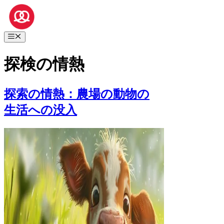
コ
ン
テ
メ
ン
ニ
ツ
ュ
探検の情熱
へ
ー
ス
キ
探索の情熱：農場の動物の
ッ
プ
生活への没入