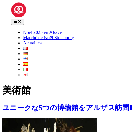
コ
ン
テ
メ
ン
ニ
ツ
Noël 2025 en Alsace
ュ
へ
Marché de Noël Strasbourg
ー
ス
Actualités
キ
ッ
プ
美術館
ユニークな5つの博物館をアルザス訪問