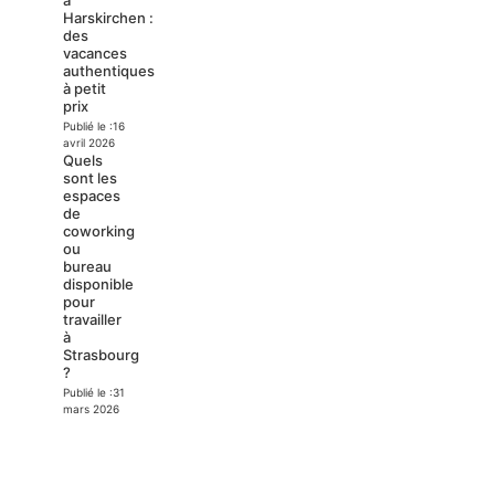
Harskirchen :
des
vacances
authentiques
à petit
prix
Publié le :
16
avril 2026
Quels
sont les
espaces
de
coworking
ou
bureau
disponible
pour
travailler
à
Strasbourg
?
Publié le :
31
mars 2026