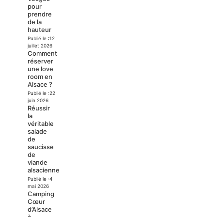
pour
prendre
de la
hauteur
Publié le :
12
juillet 2026
Comment
réserver
une love
room en
Alsace ?
Publié le :
22
juin 2026
Réussir
la
véritable
salade
de
saucisse
de
viande
alsacienne
Publié le :
4
mai 2026
Camping
Cœur
d’Alsace
à