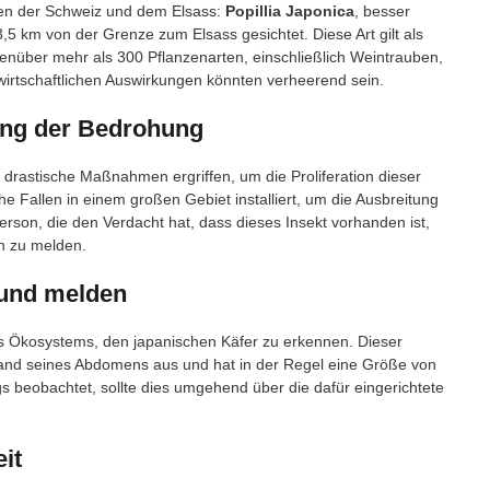
hen der Schweiz und dem Elsass:
Popillia Japonica
, besser
3,5 km von der Grenze zum Elsass gesichtet. Diese Art gilt als
genüber mehr als 300 Pflanzenarten, einschließlich Weintrauben,
irtschaftlichen Auswirkungen könnten verheerend sein.
ng der Bedrohung
rastische Maßnahmen ergriffen, um die Proliferation dieser
Fallen in einem großen Gebiet installiert, um die Ausbreitung
son, die den Verdacht hat, dass dieses Insekt vorhanden ist,
n zu melden.
 und melden
des Ökosystems, den japanischen Käfer zu erkennen. Dieser
and seines Abdomens aus und hat in der Regel eine Größe von
s beobachtet, sollte dies umgehend über die dafür eingerichtete
it