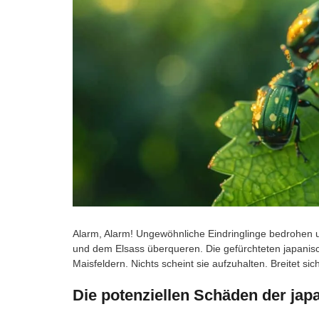
Alarm, Alarm! Ungewöhnliche Eindringlinge bedrohen 
und dem Elsass überqueren. Die gefürchteten japani
Maisfeldern. Nichts scheint sie aufzuhalten. Breitet si
Die potenziellen Schäden der jap