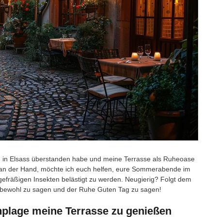
en in Elsass überstanden habe und meine Terrasse als Ruheoase
 an der Hand, möchte ich euch helfen, eure Sommerabende im
gefräßigen Insekten belästigt zu werden. Neugierig? Folgt dem
 Lebewohl zu sagen und der Ruhe Guten Tag zu sagen!
nplage meine Terrasse zu genießen