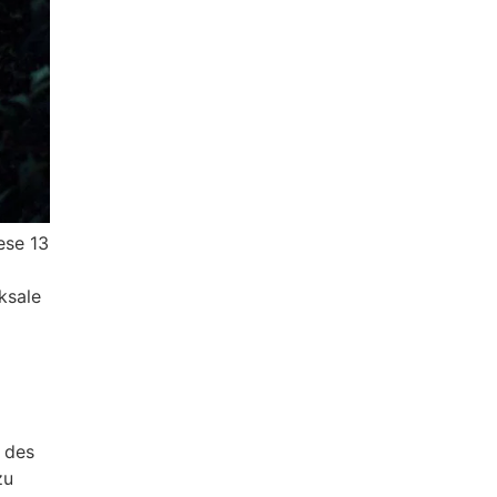
ese 13
ksale
 des
zu