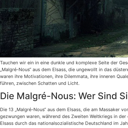
Tauchen wir ein in eine dunkle und komplexe Seite der Ges
„Malgré-Nous“ aus dem Elsass, die ungewollt in das düste
waren ihre Motivationen, ihre Dilemmata, ihre inneren Qual
führen, zwischen Schatten und Licht.
Die Malgré-Nous: Wer Sind S
Die 13 „Malgré-Nous“ aus dem Elsass, die am Massaker von 
gezwungen waren, während des Zweiten Weltkriegs in der 
Elsass durch das nationalsozialistische Deutschland im Ja