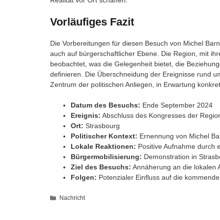
Vorläufiges Fazit
Die Vorbereitungen für diesen Besuch von Michel Barnier
auch auf bürgerschaftlicher Ebene. Die Region, mit i
beobachtet, was die Gelegenheit bietet, die Beziehun
definieren. Die Überschneidung der Ereignisse rund um
Zentrum der politischen Anliegen, in Erwartung konkre
Datum des Besuchs:
Ende September 2024
Ereignis:
Abschluss des Kongresses der Regio
Ort:
Strasbourg
Politischer Kontext:
Ernennung von Michel Bar
Lokale Reaktionen:
Positive Aufnahme durch e
Bürgermobilisierung:
Demonstration in Stras
Ziel des Besuchs:
Annäherung an die lokalen A
Folgen:
Potenzialer Einfluss auf die kommen
Kategorien
Nachricht