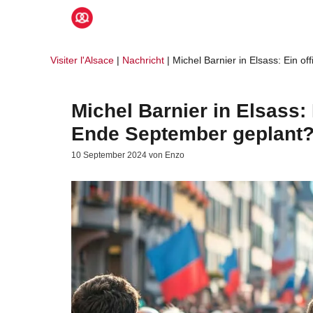
Zum
Inhalt
springen
Visiter l'Alsace
|
Nachricht
|
Michel Barnier in Elsass: Ein of
Michel Barnier in Elsass: E
Ende September geplant
10 September 2024
von
Enzo