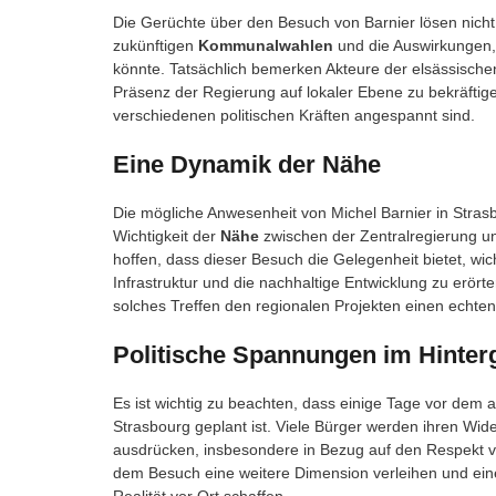
Die Gerüchte über den Besuch von Barnier lösen nicht
zukünftigen
Kommunalwahlen
und die Auswirkungen, 
könnte. Tatsächlich bemerken Akteure der elsässische
Präsenz der Regierung auf lokaler Ebene zu bekräftig
verschiedenen politischen Kräften angespannt sind.
Eine Dynamik der Nähe
Die mögliche Anwesenheit von Michel Barnier in Stra
Wichtigkeit der
Nähe
zwischen der Zentralregierung un
hoffen, dass dieser Besuch die Gelegenheit bietet, w
Infrastruktur und die nachhaltige Entwicklung zu erört
solches Treffen den regionalen Projekten einen echte
Politische Spannungen im Hinter
Es ist wichtig zu beachten, dass einige Tage vor dem
Strasbourg geplant ist. Viele Bürger werden ihren W
ausdrücken, insbesondere in Bezug auf den Respekt 
dem Besuch eine weitere Dimension verleihen und einen
Realität vor Ort schaffen.