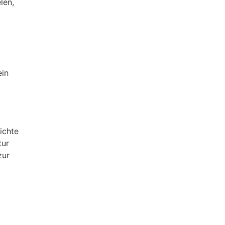
len,
ein
ichte
tur
zur