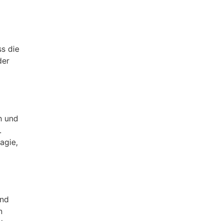
ss die
der
h und
.
agie,
und
n