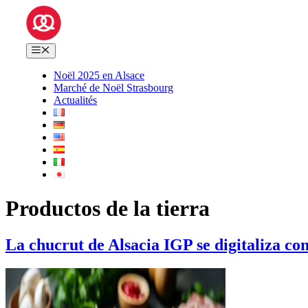
Saltar
al
contenido
Menú
Noël 2025 en Alsace
Marché de Noël Strasbourg
Actualités
Productos de la tierra
La chucrut de Alsacia IGP se digitaliza con