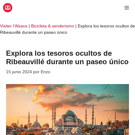
Saltar
Me
al
contenido
Visiter l'Alsace
|
Bicicleta & senderismo
|
Explora los tesoros ocultos de
Ribeauvillé durante un paseo único
Explora los tesoros ocultos de
Ribeauvillé durante un paseo único
15 junio 2024
por
Enzo