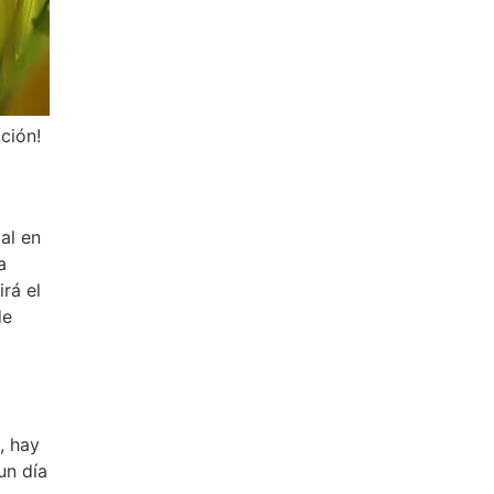
ción!
al en
a
rá el
de
, hay
un día