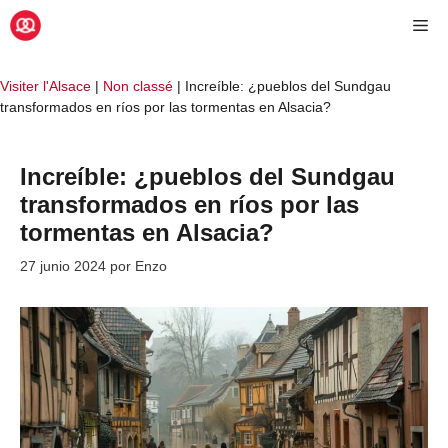
Saltar
Me
al
contenido
Visiter l'Alsace
|
Non classé
|
Increíble: ¿pueblos del Sundgau
transformados en ríos por las tormentas en Alsacia?
Increíble: ¿pueblos del Sundgau
transformados en ríos por las
tormentas en Alsacia?
27 junio 2024
por
Enzo