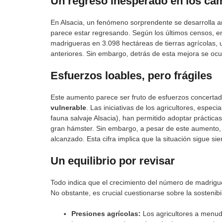
Un regreso inesperado en los ca
En Alsacia, un fenómeno sorprendente se desarrolla an
parece estar regresando. Según los últimos censos, e
madrigueras en 3.098 hectáreas de tierras agrícolas,
anteriores. Sin embargo, detrás de esta mejora se oc
Esfuerzos loables, pero frágiles
Este aumento parece ser fruto de esfuerzos concertad
vulnerable
. Las iniciativas de los agricultores, especi
fauna salvaje Alsacia), han permitido adoptar prácticas
gran hámster. Sin embargo, a pesar de este aumento, e
alcanzado. Esta cifra implica que la situación sigue s
Un equilibrio por revisar
Todo indica que el crecimiento del número de madrigu
No obstante, es crucial cuestionarse sobre la sostenib
Presiones agrícolas:
Los agricultores a menud