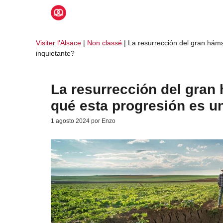
Saltar
al
contenido
Visiter l'Alsace
|
Non classé
|
La resurrección del gran háms
inquietante?
La resurrección del gran 
qué esta progresión es u
1 agosto 2024
por
Enzo