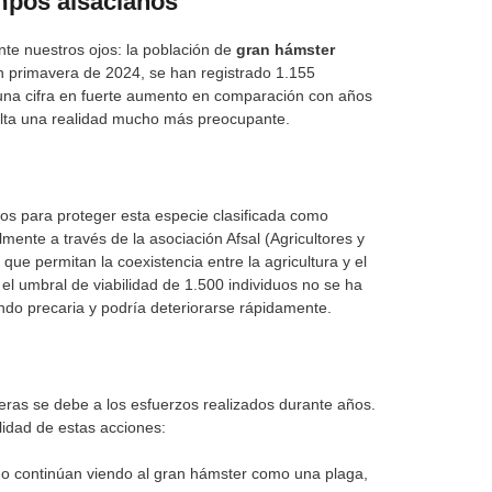
mpos alsacianos
te nuestros ojos: la población de
gran hámster
n primavera de 2024, se han registrado 1.155
 una cifra en fuerte aumento en comparación con años
ulta una realidad mucho más preocupante.
os para proteger esta especie clasificada como
almente a través de la asociación Afsal (Agricultores y
 que permitan la coexistencia entre la agricultura y el
l umbral de viabilidad de 1.500 individuos no se ha
iendo precaria y podría deteriorarse rápidamente.
eras se debe a los esfuerzos realizados durante años.
ilidad de estas acciones:
o continúan viendo al gran hámster como una plaga,