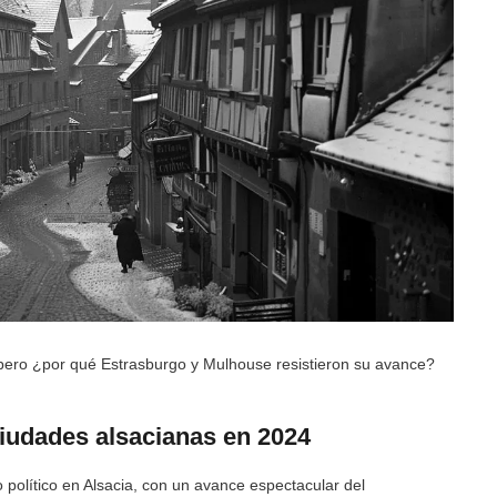
 pero ¿por qué Estrasburgo y Mulhouse resistieron su avance?
ciudades alsacianas en 2024
olítico en Alsacia, con un avance espectacular del