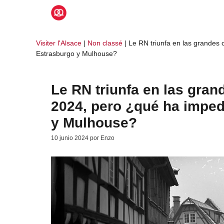
Saltar
al
contenido
Visiter l'Alsace
|
Non classé
|
Le RN triunfa en las grandes
Estrasburgo y Mulhouse?
Le RN triunfa en las gra
2024, pero ¿qué ha impe
y Mulhouse?
10 junio 2024
por
Enzo