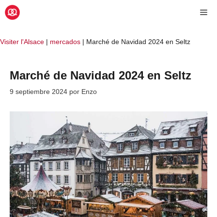
Saltar
Me
al
contenido
Visiter l'Alsace
|
mercados
|
Marché de Navidad 2024 en Seltz
Marché de Navidad 2024 en Seltz
9 septiembre 2024
por
Enzo