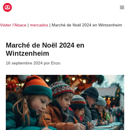
Saltar
Me
al
contenido
Visiter l'Alsace
|
mercados
|
Marché de Noël 2024 en Wintzenheim
Marché de Noël 2024 en
Wintzenheim
16 septiembre 2024
por
Enzo