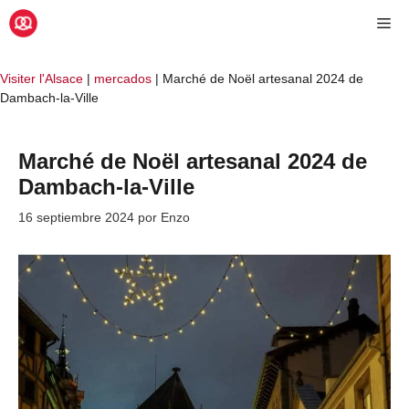
Saltar
Me
al
contenido
Visiter l'Alsace
|
mercados
|
Marché de Noël artesanal 2024 de
Dambach-la-Ville
Marché de Noël artesanal 2024 de
Dambach-la-Ville
16 septiembre 2024
por
Enzo