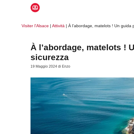
Vai
al
contenuto
Visiter l'Alsace
|
Attività
|
À l’abordage, matelots ! Un guida p
À l’abordage, matelots ! U
sicurezza
19 Maggio 2024
di
Enzo