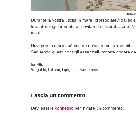
navig
Durante la vostra uscita in mare, proteggiatevi dal so
Idratateli regolarmente per evitare la disidratazione. N
alcol.
Navigare in mare può essere un’esperienza incredibile,
Seguendo questi consigli essenziali, potrete godere del
Categorie
Attività
Tag
guida
,
italiano
,
tags
,
titolo
,
wordpress
Lascia un commento
Devi essere
connesso
per inviare un commento.