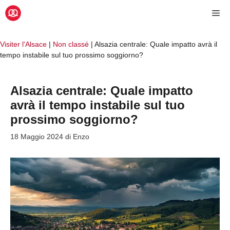
Vai
Me
al
contenuto
Visiter l'Alsace
|
Non classé
|
Alsazia centrale: Quale impatto avrà il
tempo instabile sul tuo prossimo soggiorno?
Alsazia centrale: Quale impatto
avrà il tempo instabile sul tuo
prossimo soggiorno?
18 Maggio 2024
di
Enzo