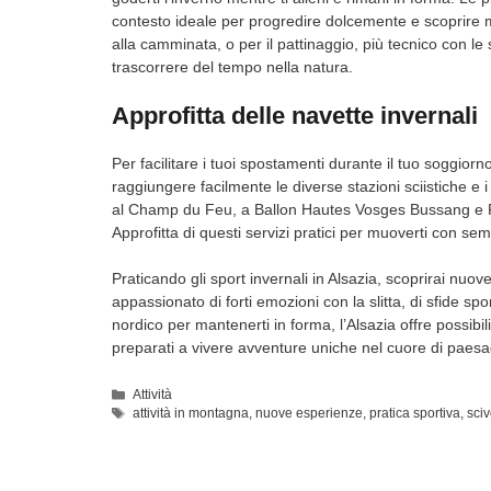
contesto ideale per progredire dolcemente e scoprire mag
alla camminata, o per il pattinaggio, più tecnico con le s
trascorrere del tempo nella natura.
Approfitta delle navette invernali
Per facilitare i tuoi spostamenti durante il tuo soggiorn
raggiungere facilmente le diverse stazioni sciistiche e 
al Champ du Feu, a Ballon Hautes Vosges Bussang e Rou
Approfitta di questi servizi pratici per muoverti con semp
Praticando gli sport invernali in Alsazia, scoprirai nuo
appassionato di forti emozioni con la slitta, di sfide sport
nordico per mantenerti in forma, l’Alsazia offre possibilit
preparati a vivere avventure uniche nel cuore di paesag
Categorie
Attività
Tag
attività in montagna
,
nuove esperienze
,
pratica sportiva
,
sciv