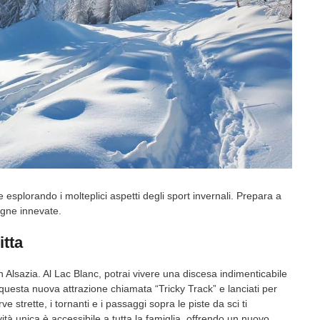
 esplorando i molteplici aspetti degli sport invernali. Prepara a
agne innevate.
itta
n Alsazia. Al Lac Blanc, potrai vivere una discesa indimenticabile
n questa nuova attrazione chiamata “Tricky Track” e lanciati per
 strette, i tornanti e i passaggi sopra le piste da sci ti
vità unica è accessibile a tutta la famiglia, offrendo un nuovo