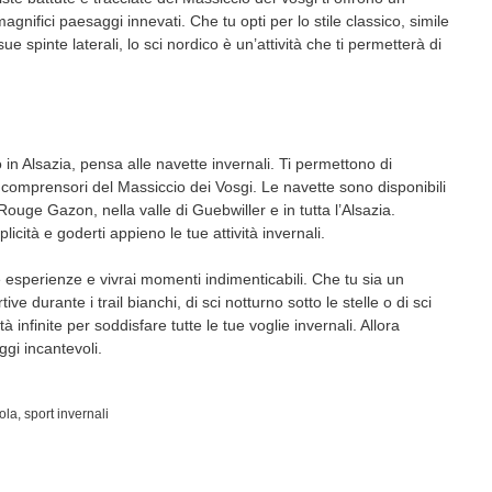
nifici paesaggi innevati. Che tu opti per lo stile classico, simile
ue spinte laterali, lo sci nordico è un’attività che ti permetterà di
o in Alsazia, pensa alle navette invernali. Ti permettono di
i comprensori del Massiccio dei Vosgi. Le navette sono disponibili
ge Gazon, nella valle di Guebwiller e in tutta l’Alsazia.
licità e goderti appieno le tue attività invernali.
ve esperienze e vivrai momenti indimenticabili. Che tu sia un
ive durante i trail bianchi, di sci notturno sotto le stelle o di sci
à infinite per soddisfare tutte le tue voglie invernali. Allora
gi incantevoli.
ola
,
sport invernali