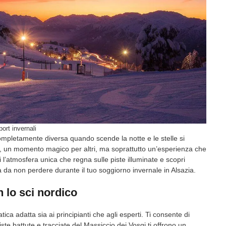
port invernali
ompletamente diversa quando scende la notte e le stelle si
uni, un momento magico per altri, ma soprattutto un’esperienza che
i l’atmosfera unica che regna sulle piste illuminate e scopri
 da non perdere durante il tuo soggiorno invernale in Alsazia.
 lo sci nordico
ca adatta sia ai principianti che agli esperti. Ti consente di
iste battute e tracciate del Massiccio dei Vosgi ti offrono un