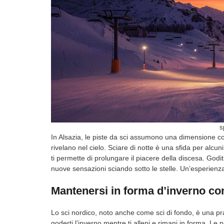
s
In Alsazia, le piste da sci assumono una dimensione c
rivelano nel cielo. Sciare di notte è una sfida per alc
ti permette di prolungare il piacere della discesa. Godit
nuove sensazioni sciando sotto le stelle. Un’esperienza
Mantenersi in forma d’inverno con
Lo sci nordico, noto anche come sci di fondo, è una prati
goderti l’inverno mentre ti alleni e rimani in forma. Le p