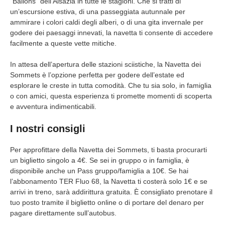
“Ballons” dell’Alsazia in tutte le stagioni. Che si tratti di
un’escursione estiva, di una passeggiata autunnale per
ammirare i colori caldi degli alberi, o di una gita invernale per
godere dei paesaggi innevati, la navetta ti consente di accedere
facilmente a queste vette mitiche.
In attesa dell’apertura delle stazioni sciistiche, la Navetta dei
Sommets è l’opzione perfetta per godere dell’estate ed
esplorare le creste in tutta comodità. Che tu sia solo, in famiglia
o con amici, questa esperienza ti promette momenti di scoperta
e avventura indimenticabili.
I nostri consigli
Per approfittare della Navetta dei Sommets, ti basta procurarti
un biglietto singolo a 4€. Se sei in gruppo o in famiglia, è
disponibile anche un Pass gruppo/famiglia a 10€. Se hai
l’abbonamento TER Fluo 68, la Navetta ti costerà solo 1€ e se
arrivi in treno, sarà addirittura gratuita. È consigliato prenotare il
tuo posto tramite il biglietto online o di portare del denaro per
pagare direttamente sull’autobus.