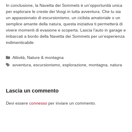
In conclusione, la Navetta dei Sommets è un’opportunità unica
per esplorare le creste dei Vosgi in tutta avventura. Che tu sia
un appassionato di escursionismo, un ciclista amatoriale o un
semplice amante della natura, questa iniziativa ti permetterà di
vivere momenti di evasione e scoperta. Lascia l’auto in garage e
imbarcati a bordo della Navetta dei Sommets per un’esperienza
indimenticabile.
Categorie
Attività
,
Nature & montagna
Tag
avventura
,
escursionismo
,
esplorazione
,
montagna
,
natura
Lascia un commento
Devi essere
connesso
per inviare un commento.