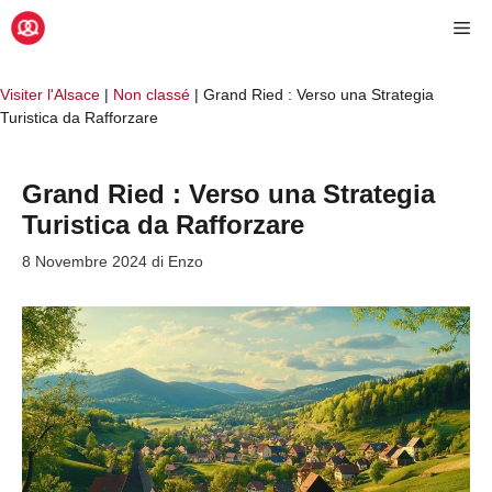
Vai
Me
al
contenuto
Visiter l'Alsace
|
Non classé
|
Grand Ried : Verso una Strategia
Turistica da Rafforzare
Grand Ried : Verso una Strategia
Turistica da Rafforzare
8 Novembre 2024
di
Enzo