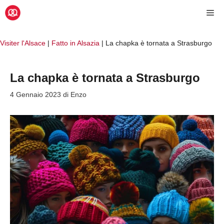
Vai
Me
al
contenuto
Visiter l'Alsace
|
Fatto in Alsazia
|
La chapka è tornata a Strasburgo
La chapka è tornata a Strasburgo
4 Gennaio 2023
di
Enzo