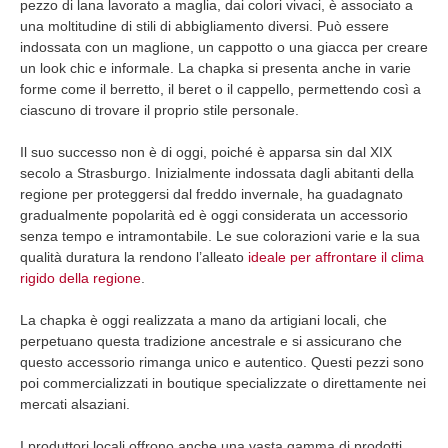
pezzo di lana lavorato a maglia, dai colori vivaci, è associato a
una moltitudine di stili di abbigliamento diversi. Può essere
indossata con un maglione, un cappotto o una giacca per creare
un look chic e informale. La chapka si presenta anche in varie
forme come il berretto, il beret o il cappello, permettendo così a
ciascuno di trovare il proprio stile personale.
Il suo successo non è di oggi, poiché è apparsa sin dal XIX
secolo a Strasburgo. Inizialmente indossata dagli abitanti della
regione per proteggersi dal freddo invernale, ha guadagnato
gradualmente popolarità ed è oggi considerata un accessorio
senza tempo e intramontabile. Le sue colorazioni varie e la sua
qualità duratura la rendono l’alleato
ideale per affrontare il clima
rigido della regione
.
La chapka è oggi realizzata a mano da artigiani locali, che
perpetuano questa tradizione ancestrale e si assicurano che
questo accessorio rimanga unico e autentico. Questi pezzi sono
poi commercializzati in boutique specializzate o direttamente nei
mercati alsaziani.
I produttori locali offrono anche una vasta gamma di prodotti