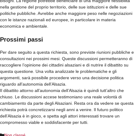
bisogni. La regione potrebbe beneficiare di una maggiore flessibilità
nella gestione del proprio territorio, delle sue istituzioni e delle sue
politiche pubbliche. Avrebbe anche maggiore peso nelle negoziazioni
con le istanze nazionali ed europee, in particolare in materia
economica e ambientale.
Prossimi passi
Per dare seguito a questa richiesta, sono previste riunioni pubbliche e
consultazioni nei prossimi mesi. Queste discussioni permetteranno di
raccogliere l’opinione dei cittadini alsaziani e di nutrire il dibattito su
questa questione. Una volta analizzate le problematiche e gli
argomenti, sarà possibile procedere verso una decisione politica
riguardo all’autonomia dell’Alsazia.
Il dibattito attorno all’autonomia dell’Alsazia è quindi tutt’altro che
chiuso. Le discussioni accese testimoniano una reale volontà di
cambiamento da parte degli Alsaziani. Resta ora da vedere se questa
richiesta potrà concretizzarsi negli anni a venire. Il futuro politico
dell’Alsazia è in gioco, e spetta agli attori interessati trovare un
compromesso viable e soddisfacente per tutti.
Categorie
Non classé