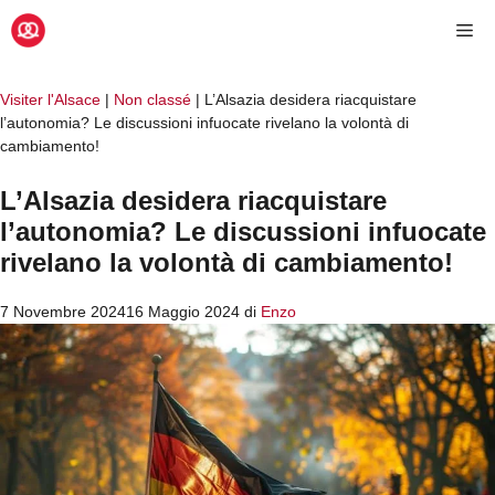
Vai
Me
al
contenuto
Visiter l'Alsace
|
Non classé
|
L’Alsazia desidera riacquistare
l’autonomia? Le discussioni infuocate rivelano la volontà di
cambiamento!
L’Alsazia desidera riacquistare
l’autonomia? Le discussioni infuocate
rivelano la volontà di cambiamento!
7 Novembre 2024
16 Maggio 2024
di
Enzo