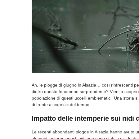
Ah, le piogge di giugno in Alsazia… così rinfrescanti pe
dietro questo fenomeno sorprendente? Vieni a scoprir
popolazione di questi uccelli emblematici. Una storia si
di fronte ai capricci del tempo…
Impatto delle intemperie sui nidi 
Le recenti abbondanti piogge in Alsazia hanno avuto un i
elementi esterni, questi nidi non sono stati in grado d