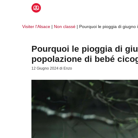
Vai
al
contenuto
Visiter l'Alsace
|
Non classé
|
Pourquoi le pioggia di giugno 
Pourquoi le pioggia di gi
popolazione di bebé cico
12 Giugno 2024
di
Enzo