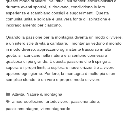
questo modo di vivere. Nei rifugi, sui sentieri escursionistici o
durante eventi sportivi, si ritrovano, condividono le loro
esperienze e scambiano consigli e suggerimenti. Questa
comunità unita e solidale è una vera fonte di ispirazione e
incoraggiamento per ciascuno.
Quando la passione per la montagna diventa un modo di vivere,
è un intero stile di vita a cambiare. I montanari vedono il mondo
in modo diverso, apprezzano ogni istante trascorso in alta
quota, si ricaricano nella natura e si sentono connessi a
qualcosa di più grande. È questa passione che li spinge a
superare i propri limiti, a esplorare nuovi orizzonti e a vivere
appieno ogni giorno. Per loro, la montagna è molto più di un
semplice sfondo, è un vero e proprio modo di vivere.
Categorie
Attività
,
Nature & montagna
Tag
amouredellecime
,
artedevivere
,
passionenature
,
passionmontagne
,
viemontagnarde