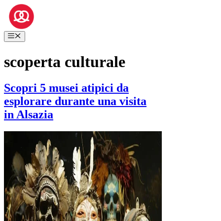
Vai
al
contenuto
Menu
scoperta culturale
Scopri 5 musei atipici da
esplorare durante una visita
in Alsazia