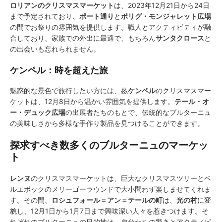
ロリアンのクリスマスマーケット
は、2023年12月21日から24日
まで予定されており、
ポート通り
と
ポリグ・モンジャレット広場
の間でお祭りの雰囲気を提供します。職人とアクティビティが融
合しており、家族での外出に最適で、もちろん
サンタクロース
と
の出会いも忘れられません。
ケンペル：時を超えた旅
魅惑的な景色で旅行したい方には、㤂
ケンペル
のクリスマスマー
ケットは、12月8日から温かい雰囲気を提供します。
テール・オ
ー・デュック広場
の出展者たちのもとで、伝統的なブルターニュ
の美味しさから多様な手作り製品を見つけることができます。
探求すべき数多くのブルターニュのマーケッ
ト
レンヌ
のクリスマスマーケットは、巨大なクリスマスツリーとベ
ルエポックのメリーゴーラウンドで大小問わず楽しませてくれま
す。その間、
ロシュフォール＝アン＝テールの町
は、
光の村
に変
貌し、12月1日から1月7日まで興味深い人々を惹きつけます。そ
れぞれのブルターニュの目的地は、自分たちの驚きとアクティビ