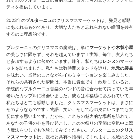
ティを提供しています。
2023年の
ブルターニュ
のクリスマスマーケットは、発見と感動
にあふれるものであり、大切な人たちと忘れられない瞬間を共有
するのに理想的です。
ブルターニュのクリスマスの魔法は、単に
マーケット
や
木製小屋
の美しさに限らず、それを超えています！実際、毎年、友人たち
と参加するように努めています。昨年、私たちは
レンヌ
のマーケ
ットを訪れました。私たちは数時間スタンドを巡り、
地元の製品
を味わい、当然のことながらイルミネーションを楽しみました。
それらの共有された瞬間は、本当に貴重です！散歩していると、
伝統的なブルターニュ音楽のバンドの音に合わせて踊っている年
老いたカップルに出会いました。彼らは幸福感にあふれていて、
私たちはとても感動しました。クリスマスマーケットは、まさに
そのようなものです：物語、笑い、そして心の奥にいつまでも大
切にする思い出です。だから、これらの魅力的な場所を訪れて、
あなたの子供の心を呼び起こし、このお祭りの季節に空気中に漂
う魔法を少しでも体験してみてください。ブルターニュの
クリス
マスマーケット
は、祝福と共有へ招待してくれます。地域の文化