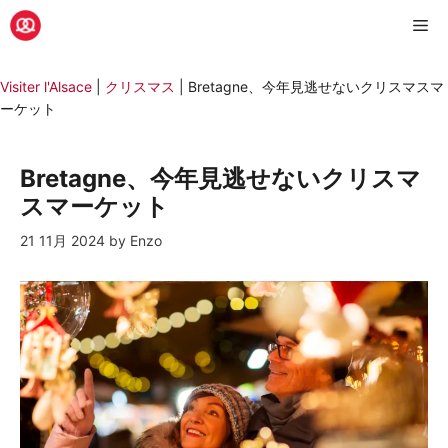
コ
メ
ン
テ
ニ
ン
Visiter l'Alsace
|
クリスマス
|
Bretagne、今年見逃せないクリスマスマ
ツ
ーケット
へ
ュ
ス
キ
Bretagne、今年見逃せないクリスマ
ー
ッ
スマーケット
プ
21 11月 2024
by
Enzo