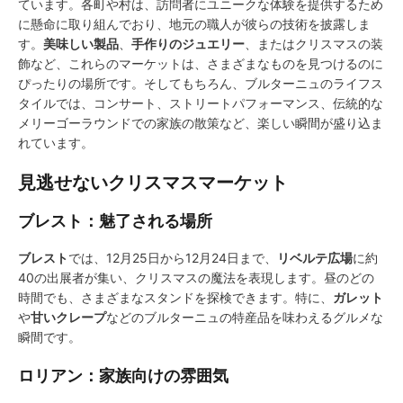
ています。各町や村は、訪問者にユニークな体験を提供するため
に懸命に取り組んでおり、地元の職人が彼らの技術を披露しま
す。
美味しい製品
、
手作りのジュエリー
、またはクリスマスの装
飾など、これらのマーケットは、さまざまなものを見つけるのに
ぴったりの場所です。そしてもちろん、ブルターニュのライフス
タイルでは、コンサート、ストリートパフォーマンス、伝統的な
メリーゴーラウンドでの家族の散策など、楽しい瞬間が盛り込ま
れています。
見逃せないクリスマスマーケット
ブレスト：魅了される場所
ブレスト
では、12月25日から12月24日まで、
リベルテ広場
に約
40の出展者が集い、クリスマスの魔法を表現します。昼のどの
時間でも、さまざまなスタンドを探検できます。特に、
ガレット
や
甘いクレープ
などのブルターニュの特産品を味わえるグルメな
瞬間です。
ロリアン：家族向けの雰囲気