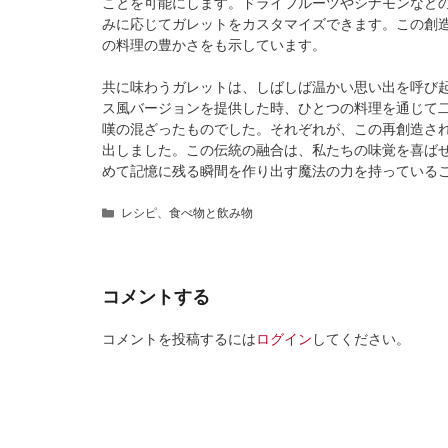
ことを可能にします。ドライフルーツやシナモンなど
みに応じてガレットをカスタマイズできます。この創
の料理の豊かさをも示しています。
共に味わうガレットは、しばしば温かい思い出を呼び
ス風バージョンを提供した時、ひとつの料理を通じて
嘆の混ざったものでした。それぞれが、この再創造さ
出しました。この伝統の融合は、私たちの味覚を喜ば
めて記憶に残る瞬間を作り出す魔法の力を持っている
カ
レシピ
、
食べ物と飲み物
テ
ゴ
リ
ー
コメントする
コメントを投稿するには
ログイン
してください。