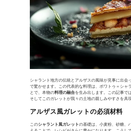
シャラント地方の伝統とアルザスの風味が見事に出会
で驚かせます。この代表的な料理は、ポワトゥ＝シャ
とで、本物の
料理の融合
を生み出します。この記事で
そしてこのガレットが我々の土地の親しみやすさを具
アルザス風ガレットの必須材料
この
シャラント風ガレット
の基礎は、小麦粉、砂糖、
えることで、レシピがさらに豊かになります。こうし