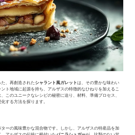
った、再創造された
シャラント風ガレット
は、その豊かな味わい
ラント地域に起源を持ち、アルザスの特徴的なひねりを加えるこ
は、このユニークなレシピの秘密に迫り、材料、準備プロセス、
現化する方法を探ります。
バターの風味豊かな混合物です。しかし、アルザスの特産品を加
て、アルザスの伝統に根付いた
バニラシュガー
が、比類のない甘