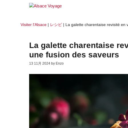
コ
ン
テ
ン
Visiter l'Alsace
|
レシピ
|
La galette charentaise revisité en
ツ
へ
ス
La galette charentaise rev
キ
ッ
une fusion des saveurs
プ
13 11月 2024
by
Enzo