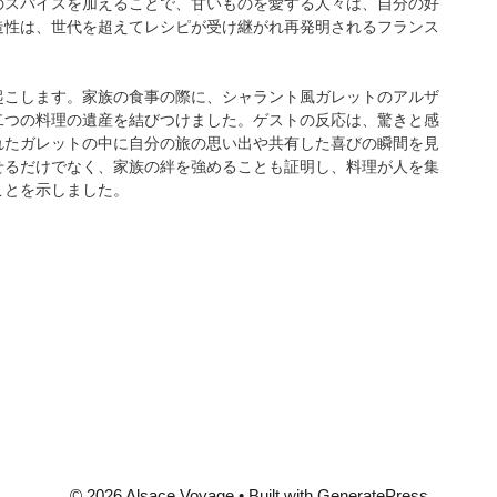
のスパイスを加えることで、甘いものを愛する人々は、自分の好
造性は、世代を超えてレシピが受け継がれ再発明されるフランス
起こします。家族の食事の際に、シャラント風ガレットのアルザ
二つの料理の遺産を結びつけました。ゲストの反応は、驚きと感
れたガレットの中に自分の旅の思い出や共有した喜びの瞬間を見
せるだけでなく、家族の絆を強めることも証明し、料理が人を集
ことを示しました。
© 2026 Alsace Voyage
• Built with
GeneratePress