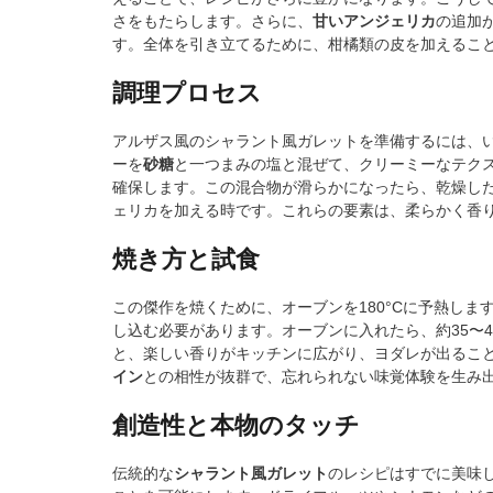
さをもたらします。さらに、
甘いアンジェリカ
の追加
す。全体を引き立てるために、柑橘類の皮を加えるこ
調理プロセス
アルザス風のシャラント風ガレットを準備するには、
ーを
砂糖
と一つまみの塩と混ぜて、クリーミーなテク
確保します。この混合物が滑らかになったら、乾燥し
ェリカを加える時です。これらの要素は、柔らかく香
焼き方と試食
この傑作を焼くために、オーブンを180°Cに予熱し
し込む必要があります。オーブンに入れたら、約35〜
と、楽しい香りがキッチンに広がり、ヨダレが出るこ
イン
との相性が抜群で、忘れられない味覚体験を生み
創造性と本物のタッチ
伝統的な
シャラント風ガレット
のレシピはすでに美味