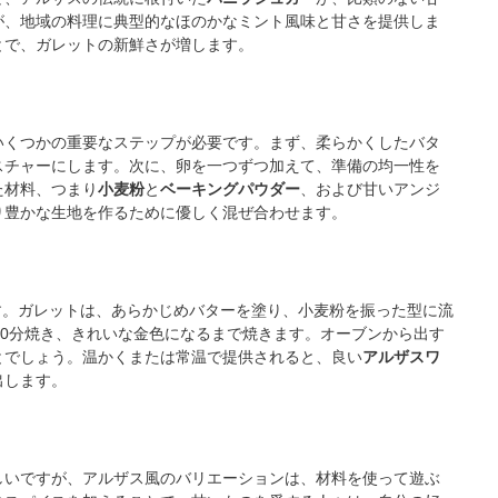
が、地域の料理に典型的なほのかなミント風味と甘さを提供しま
とで、ガレットの新鮮さが増します。
いくつかの重要なステップが必要です。まず、柔らかくしたバタ
スチャーにします。次に、卵を一つずつ加えて、準備の均一性を
た材料、つまり
小麦粉
と
ベーキングパウダー
、および甘いアンジ
り豊かな生地を作るために優しく混ぜ合わせます。
ます。ガレットは、あらかじめバターを塗り、小麦粉を振った型に流
40分焼き、きれいな金色になるまで焼きます。オーブンから出す
とでしょう。温かくまたは常温で提供されると、良い
アルザスワ
出します。
しいですが、アルザス風のバリエーションは、材料を使って遊ぶ