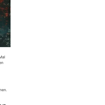
Mal
en
men.