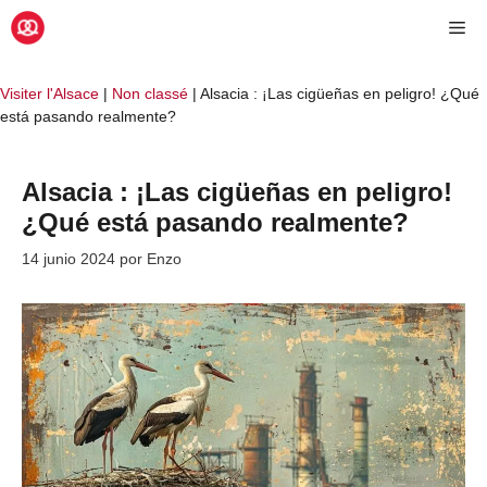
Saltar
Me
al
contenido
Visiter l'Alsace
|
Non classé
|
Alsacia : ¡Las cigüeñas en peligro! ¿Qué
está pasando realmente?
Alsacia : ¡Las cigüeñas en peligro!
¿Qué está pasando realmente?
14 junio 2024
por
Enzo