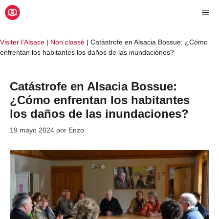
Saltar
Me
al
contenido
Visiter l'Alsace
|
Non classé
|
Catástrofe en Alsacia Bossue: ¿Cómo
enfrentan los habitantes los daños de las inundaciones?
Catástrofe en Alsacia Bossue:
¿Cómo enfrentan los habitantes
los daños de las inundaciones?
19 mayo 2024
por
Enzo