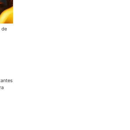
r de
n
tantes
ra