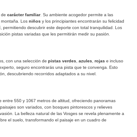
í de
carácter familiar
. Su ambiente acogedor permite a las
 la montaña. Los
niños
y los principiantes encontrarán su felicidad
, permitiendo descubrir este deporte con total tranquilidad. Los
ición pistas variadas que les permitirán medir su pasión.
ros, con una selección de
pistas verdes
,
azules
,
rojas
e incluso
 experto, seguro encontrarás una pista que te convenga. Esto
ón, descubriendo recorridos adaptados a su nivel.
de entre 550 y 1067 metros de altitud, ofreciendo panoramas
paisajes son variados, con bosques pintorescos y relieves
vasión. La belleza natural de las Vosges se revela plenamente a
ubre el suelo, transformando el paisaje en un cuadro de