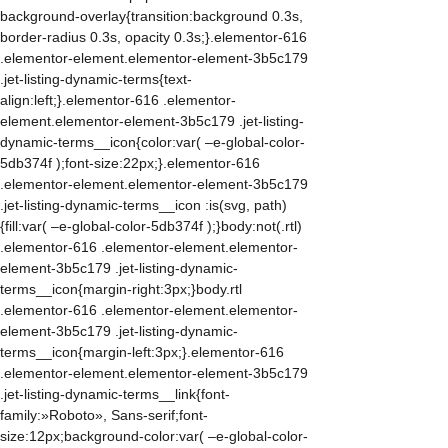
background-overlay{transition:background 0.3s,
border-radius 0.3s, opacity 0.3s;}.elementor-616
.elementor-element.elementor-element-3b5c179
.jet-listing-dynamic-terms{text-
align:left;}.elementor-616 .elementor-
element.elementor-element-3b5c179 .jet-listing-
dynamic-terms__icon{color:var( –e-global-color-
5db374f );font-size:22px;}.elementor-616
.elementor-element.elementor-element-3b5c179
.jet-listing-dynamic-terms__icon :is(svg, path)
{fill:var( –e-global-color-5db374f );}body:not(.rtl)
.elementor-616 .elementor-element.elementor-
element-3b5c179 .jet-listing-dynamic-
terms__icon{margin-right:3px;}body.rtl
.elementor-616 .elementor-element.elementor-
element-3b5c179 .jet-listing-dynamic-
terms__icon{margin-left:3px;}.elementor-616
.elementor-element.elementor-element-3b5c179
.jet-listing-dynamic-terms__link{font-
family:»Roboto», Sans-serif;font-
size:12px;background-color:var( –e-global-color-