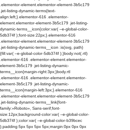
.elementor-element.elementor-element-3b5c179
.jet-listing-dynamic-terms{text-
align:left;}.elementor-616 .elementor-
element.elementor-element-3b5c179 .jet-listing-
dynamic-terms__icon{color:var( –e-global-color-
5db374f );font-size:22px;}.elementor-616
.elementor-element.elementor-element-3b5c179
.jet-listing-dynamic-terms__icon :is(svg, path)
{fill:var( –e-global-color-5db374f );}body:not(.rtl)
.elementor-616 .elementor-element.elementor-
element-3b5c179 .jet-listing-dynamic-
terms__icon{margin-right:3px;}body.rtl
.elementor-616 .elementor-element.elementor-
element-3b5c179 .jet-listing-dynamic-
terms__icon{margin-left:3px;}.elementor-616
.elementor-element.elementor-element-3b5c179
.jet-listing-dynamic-terms__link{font-
family:»Roboto», Sans-serif;font-
size:12px;background-color:var( –e-global-color-
5db374f );color:var( –e-global-color-b39bcec
);padding:5px 5px 5px 5px;margin:0px 0px 0px