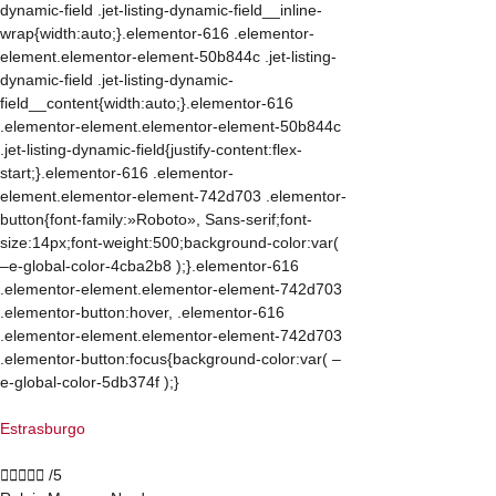
dynamic-field .jet-listing-dynamic-field__inline-
wrap{width:auto;}.elementor-616 .elementor-
element.elementor-element-50b844c .jet-listing-
dynamic-field .jet-listing-dynamic-
field__content{width:auto;}.elementor-616
.elementor-element.elementor-element-50b844c
.jet-listing-dynamic-field{justify-content:flex-
start;}.elementor-616 .elementor-
element.elementor-element-742d703 .elementor-
button{font-family:»Roboto», Sans-serif;font-
size:14px;font-weight:500;background-color:var(
–e-global-color-4cba2b8 );}.elementor-616
.elementor-element.elementor-element-742d703
.elementor-button:hover, .elementor-616
.elementor-element.elementor-element-742d703
.elementor-button:focus{background-color:var( –
e-global-color-5db374f );}
Estrasburgo





/5