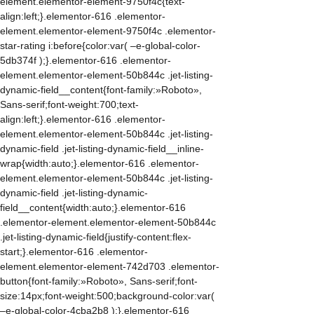
element.elementor-element-9750f4c{text-
align:left;}.elementor-616 .elementor-
element.elementor-element-9750f4c .elementor-
star-rating i:before{color:var( –e-global-color-
5db374f );}.elementor-616 .elementor-
element.elementor-element-50b844c .jet-listing-
dynamic-field__content{font-family:»Roboto»,
Sans-serif;font-weight:700;text-
align:left;}.elementor-616 .elementor-
element.elementor-element-50b844c .jet-listing-
dynamic-field .jet-listing-dynamic-field__inline-
wrap{width:auto;}.elementor-616 .elementor-
element.elementor-element-50b844c .jet-listing-
dynamic-field .jet-listing-dynamic-
field__content{width:auto;}.elementor-616
.elementor-element.elementor-element-50b844c
.jet-listing-dynamic-field{justify-content:flex-
start;}.elementor-616 .elementor-
element.elementor-element-742d703 .elementor-
button{font-family:»Roboto», Sans-serif;font-
size:14px;font-weight:500;background-color:var(
–e-global-color-4cba2b8 );}.elementor-616