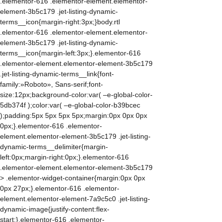
.elementor-616 .elementor-element.elementor-
element-3b5c179 .jet-listing-dynamic-
terms__icon{margin-right:3px;}body.rtl
.elementor-616 .elementor-element.elementor-
element-3b5c179 .jet-listing-dynamic-
terms__icon{margin-left:3px;}.elementor-616
.elementor-element.elementor-element-3b5c179
.jet-listing-dynamic-terms__link{font-
family:»Roboto», Sans-serif;font-
size:12px;background-color:var( –e-global-color-
5db374f );color:var( –e-global-color-b39bcec
);padding:5px 5px 5px 5px;margin:0px 0px 0px
0px;}.elementor-616 .elementor-
element.elementor-element-3b5c179 .jet-listing-
dynamic-terms__delimiter{margin-
left:0px;margin-right:0px;}.elementor-616
.elementor-element.elementor-element-3b5c179
> .elementor-widget-container{margin:0px 0px
0px 27px;}.elementor-616 .elementor-
element.elementor-element-7a9c5c0 .jet-listing-
dynamic-image{justify-content:flex-
start;}.elementor-616 .elementor-