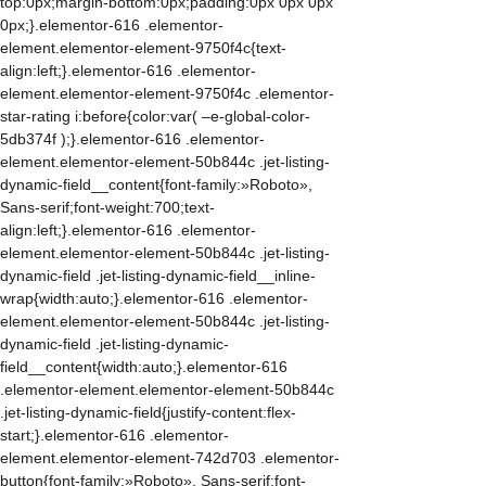
top:0px;margin-bottom:0px;padding:0px 0px 0px
0px;}.elementor-616 .elementor-
element.elementor-element-9750f4c{text-
align:left;}.elementor-616 .elementor-
element.elementor-element-9750f4c .elementor-
star-rating i:before{color:var( –e-global-color-
5db374f );}.elementor-616 .elementor-
element.elementor-element-50b844c .jet-listing-
dynamic-field__content{font-family:»Roboto»,
Sans-serif;font-weight:700;text-
align:left;}.elementor-616 .elementor-
element.elementor-element-50b844c .jet-listing-
dynamic-field .jet-listing-dynamic-field__inline-
wrap{width:auto;}.elementor-616 .elementor-
element.elementor-element-50b844c .jet-listing-
dynamic-field .jet-listing-dynamic-
field__content{width:auto;}.elementor-616
.elementor-element.elementor-element-50b844c
.jet-listing-dynamic-field{justify-content:flex-
start;}.elementor-616 .elementor-
element.elementor-element-742d703 .elementor-
button{font-family:»Roboto», Sans-serif;font-