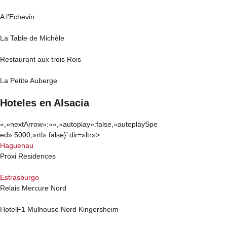
A l’Echevin
La Table de Michèle
Restaurant aux trois Rois
La Petite Auberge
Hoteles en Alsacia​
«,»nextArrow»:»
«,»autoplay»:false,»autoplaySpe
ed»:5000,»rtl»:false}’ dir=»ltr»>
Haguenau
Proxi Residences
Estrasburgo
Relais Mercure Nord
HotelF1 Mulhouse Nord Kingersheim