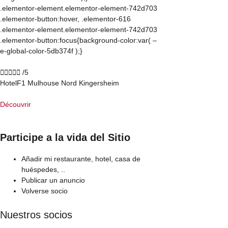
.elementor-element.elementor-element-742d703
.elementor-button:hover, .elementor-616
.elementor-element.elementor-element-742d703
.elementor-button:focus{background-color:var( –
e-global-color-5db374f );}





/5
HotelF1 Mulhouse Nord Kingersheim
Découvrir
Participe a la vida del Sitio
Añadir mi restaurante, hotel, casa de
huéspedes, ..
Publicar un anuncio
Volverse socio
Nuestros socios