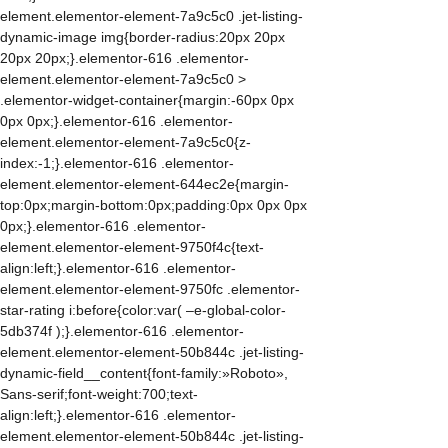
element.elementor-element-7a9c5c0 .jet-listing-
dynamic-image img{border-radius:20px 20px
20px 20px;}.elementor-616 .elementor-
element.elementor-element-7a9c5c0 >
.elementor-widget-container{margin:-60px 0px
0px 0px;}.elementor-616 .elementor-
element.elementor-element-7a9c5c0{z-
index:-1;}.elementor-616 .elementor-
element.elementor-element-644ec2e{margin-
top:0px;margin-bottom:0px;padding:0px 0px 0px
0px;}.elementor-616 .elementor-
element.elementor-element-9750f4c{text-
align:left;}.elementor-616 .elementor-
element.elementor-element-9750fc .elementor-
star-rating i:before{color:var( –e-global-color-
5db374f );}.elementor-616 .elementor-
element.elementor-element-50b844c .jet-listing-
dynamic-field__content{font-family:»Roboto»,
Sans-serif;font-weight:700;text-
align:left;}.elementor-616 .elementor-
element.elementor-element-50b844c .jet-listing-