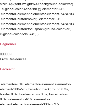
size:14px;font-weight:500;background-color:var(
–e-global-color-4cba2b8 );}.elementor-616
.elementor-element.elementor-element-742d703
.elementor-button:hover, .elementor-616
.elementor-element.elementor-element-742d703
.elementor-button:focus{background-color:var( –
e-global-color-5db374f );}
Haguenau





/5
Proxi Residences
Découvrir
.elementor-616 .elementor-element.elementor-
element-908a5c9{transition:background 0.3s,
border 0.3s, border-radius 0.3s, box-shadow
0.3s;}.elementor-616 .elementor-
element.elementor-element-908a5c9 >