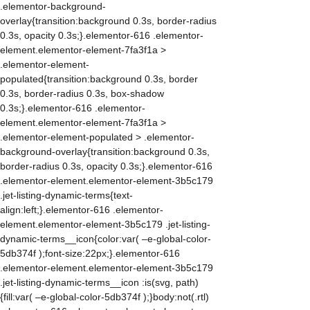
.elementor-background-
overlay{transition:background 0.3s, border-radius
0.3s, opacity 0.3s;}.elementor-616 .elementor-
element.elementor-element-7fa3f1a >
.elementor-element-
populated{transition:background 0.3s, border
0.3s, border-radius 0.3s, box-shadow
0.3s;}.elementor-616 .elementor-
element.elementor-element-7fa3f1a >
.elementor-element-populated > .elementor-
background-overlay{transition:background 0.3s,
border-radius 0.3s, opacity 0.3s;}.elementor-616
.elementor-element.elementor-element-3b5c179
.jet-listing-dynamic-terms{text-
align:left;}.elementor-616 .elementor-
element.elementor-element-3b5c179 .jet-listing-
dynamic-terms__icon{color:var( –e-global-color-
5db374f );font-size:22px;}.elementor-616
.elementor-element.elementor-element-3b5c179
.jet-listing-dynamic-terms__icon :is(svg, path)
{fill:var( –e-global-color-5db374f );}body:not(.rtl)