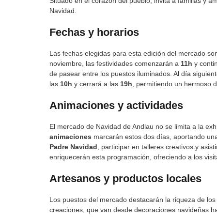
Situado en el corazón del pueblo, invita a familias y 
Navidad.
Fechas y horarios
Las fechas elegidas para esta edición del mercado so
noviembre, las festividades comenzarán a
11h
y conti
de pasear entre los puestos iluminados. Al día siguie
las
10h
y cerrará a las
19h
, permitiendo un hermoso dí
Animaciones y actividades
El mercado de Navidad de Andlau no se limita a la ex
animaciones
marcarán estos dos días, aportando una
Padre Navidad
, participar en talleres creativos y asi
enriquecerán esta programación, ofreciendo a los visit
Artesanos y productos locales
Los puestos del mercado destacarán la riqueza de los
creaciones, que van desde decoraciones navideñas has