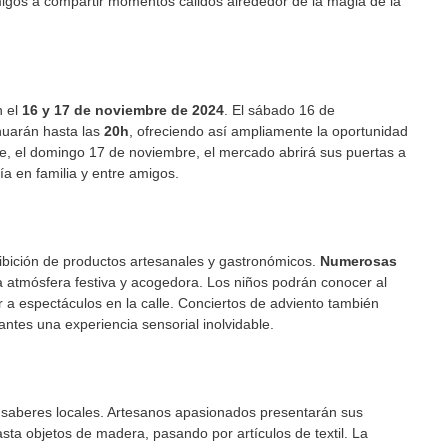
amigos a compartir momentos cálidos alrededor de la magia de la
n el
16 y 17 de noviembre de 2024
. El sábado 16 de
nuarán hasta las
20h
, ofreciendo así ampliamente la oportunidad
nte, el domingo 17 de noviembre, el mercado abrirá sus puertas a
a en familia y entre amigos.
hibición de productos artesanales y gastronómicos.
Numerosas
 atmósfera festiva y acogedora. Los niños podrán conocer al
stir a espectáculos en la calle. Conciertos de adviento también
antes una experiencia sensorial inolvidable.
 saberes locales. Artesanos apasionados presentarán sus
ta objetos de madera, pasando por artículos de textil. La