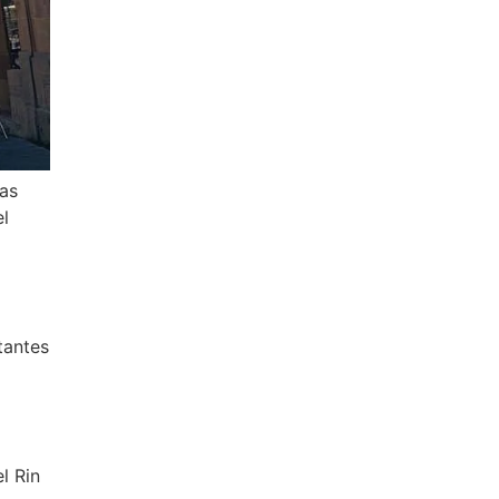
as
el
tantes
l Rin