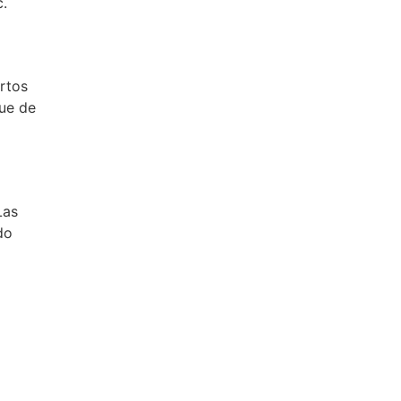
c.
ertos
que de
Las
do