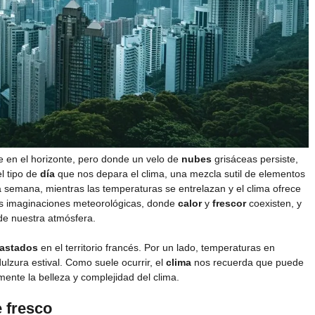
en el horizonte, pero donde un velo de
nubes
grisáceas persiste,
l tipo de
día
que nos depara el clima, una mezcla sutil de elementos
ta semana, mientras las temperaturas se entrelazan y el clima ofrece
as imaginaciones meteorológicas, donde
calor
y
frescor
coexisten, y
de nuestra atmósfera.
rastados
en el territorio francés. Por un lado, temperaturas en
ulzura estival. Como suele ocurrir, el
clima
nos recuerda que puede
mente la belleza y complejidad del clima.
e fresco