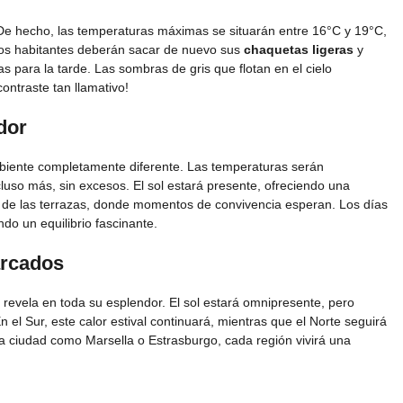
 De hecho, las temperaturas máximas se situarán entre 16°C y 19°C,
 Los habitantes deberán sacar de nuevo sus
chaquetas ligeras
y
s para la tarde. Las sombras de gris que flotan en el cielo
contraste tan llamativo!
dor
mbiente completamente diferente. Las temperaturas serán
luso más, sin excesos. El sol estará presente, ofreciendo una
mado de las terrazas, donde momentos de convivencia esperan. Los días
o un equilibrio fascinante.
arcados
 revela en toda su esplendor. El sol estará omnipresente, pero
En el Sur, este calor estival continuará, mientras que el Norte seguirá
 ciudad como Marsella o Estrasburgo, cada región vivirá una