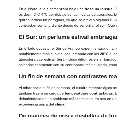
En el Norte, el día comenzará bajo una
frescura inusual
.
es decir, 3°C-4°C por debajo de las medias estacionales.
quizás incluso un paraguas, ya que se prevén algunas lluvia
contrastan con el ardiente deseo de ver brillar el sol. ¡Qué 
El Sur: un perfume estival embriaga
En el lado opuesto, el Sur de Francia experimentará un a
notablemente más suaves, coqueteando con los
20°C
o inc
atmósfera casi estival. Será incluso difícil resistir el lla
soleados contrastan con su contraparte más nublada, creand
Un fin de semana con contrastes m
Al mirar hacia el fin de semana, el cuadro meteorológico se
también traerá su carga de
temperaturas contrastadas
. 
debatiéndose en un ambiente más templado. Ya sea en una
experiencia única del
clima
.
De matices de gris a destellos de luz