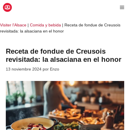
Saltar
Me
al
contenido
Visiter l'Alsace
|
Comida y bebida
|
Receta de fondue de Creusois
revisitada: la alsaciana en el honor
Receta de fondue de Creusois
revisitada: la alsaciana en el honor
13 noviembre 2024
por
Enzo