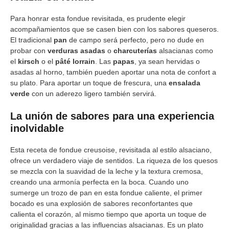
Para honrar esta fondue revisitada, es prudente elegir
acompañamientos que se casen bien con los sabores queseros.
El tradicional
pan
de campo será perfecto, pero no dude en
probar con
verduras asadas
o
charcuterías
alsacianas como
el
kirsch
o el
pâté lorrain
. Las
papas
, ya sean hervidas o
asadas al horno, también pueden aportar una nota de confort a
su plato. Para aportar un toque de frescura, una
ensalada
verde
con un aderezo ligero también servirá.
La unión de sabores para una experiencia
inolvidable
Esta receta de fondue creusoise, revisitada al estilo alsaciano,
ofrece un verdadero viaje de sentidos. La riqueza de los quesos
se mezcla con la suavidad de la leche y la textura cremosa,
creando una armonía perfecta en la boca. Cuando uno
sumerge un trozo de pan en esta fondue caliente, el primer
bocado es una explosión de sabores reconfortantes que
calienta el corazón, al mismo tiempo que aporta un toque de
originalidad gracias a las influencias alsacianas. Es un plato