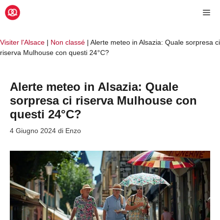
Vai
Me
al
contenuto
Visiter l'Alsace
|
Non classé
|
Alerte meteo in Alsazia: Quale sorpresa ci
riserva Mulhouse con questi 24°C?
Alerte meteo in Alsazia: Quale
sorpresa ci riserva Mulhouse con
questi 24°C?
4 Giugno 2024
di
Enzo