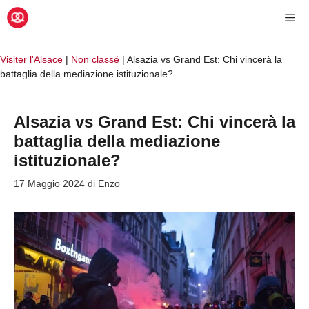
Vai
Me
al
contenuto
Visiter l'Alsace
|
Non classé
|
Alsazia vs Grand Est: Chi vincerà la
battaglia della mediazione istituzionale?
Alsazia vs Grand Est: Chi vincerà la
battaglia della mediazione
istituzionale?
17 Maggio 2024
di
Enzo