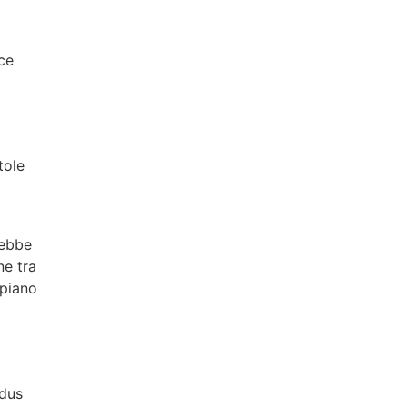
rce
tole
rebbe
ne tra
 piano
odus