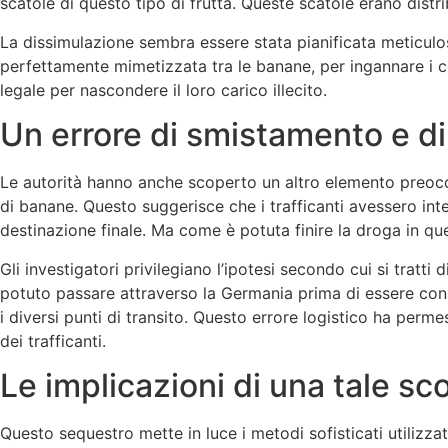
scatole di questo tipo di frutta. Queste scatole erano distr
La dissimulazione sembra essere stata pianificata meticul
perfettamente mimetizzata tra le banane, per ingannare i con
legale per nascondere il loro carico illecito.
Un errore di smistamento e di
Le autorità hanno anche scoperto un altro elemento preocc
di banane. Questo suggerisce che i trafficanti avessero inte
destinazione finale. Ma come è potuta finire la droga in q
Gli investigatori privilegiano l’ipotesi secondo cui si tratt
potuto passare attraverso la Germania prima di essere con
i diversi punti di transito. Questo errore logistico ha perm
dei trafficanti.
Le implicazioni di una tale sc
Questo sequestro mette in luce i metodi sofisticati utilizzati