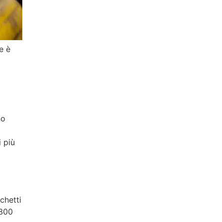
e è
no
 più
chetti
 300