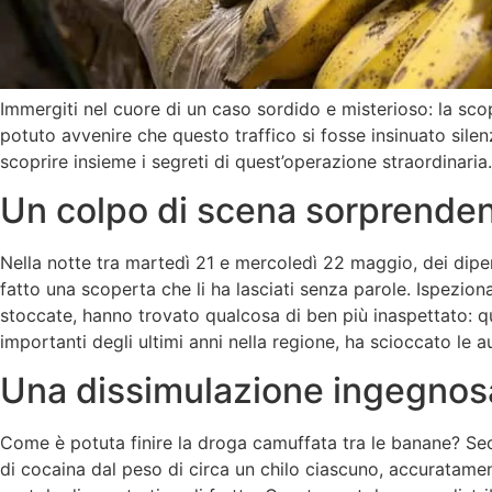
Immergiti nel cuore di un caso sordido e misterioso: la sco
potuto avvenire che questo traffico si fosse insinuato sil
scoprire insieme i segreti di quest’operazione straordinaria.
Un colpo di scena sorprende
Nella notte tra martedì 21 e mercoledì 22 maggio, dei dipe
fatto una scoperta che li ha lasciati senza parole. Ispezio
stoccate, hanno trovato qualcosa di ben più inaspettato: q
importanti degli ultimi anni nella regione, ha scioccato le a
Una dissimulazione ingegnos
Come è potuta finire la droga camuffata tra le banane? Seco
di cocaina dal peso di circa un chilo ciascuno, accuratamen