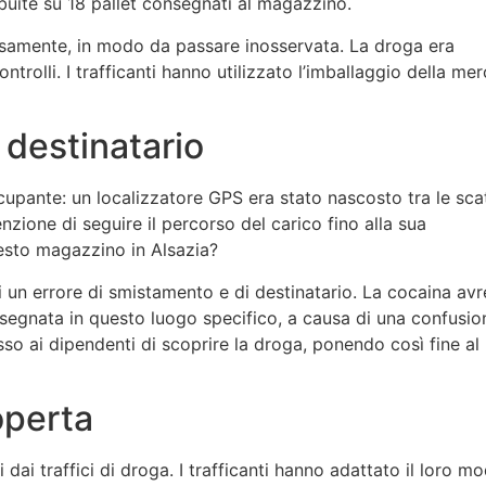
ibuite su 18 pallet consegnati al magazzino.
osamente, in modo da passare inosservata. La droga era
trolli. I trafficanti hanno utilizzato l’imballaggio della me
 destinatario
upante: un localizzatore GPS era stato nascosto tra le sca
nzione di seguire il percorso del carico fino alla sua
uesto magazzino in Alsazia?
i di un errore di smistamento e di destinatario. La cocaina av
segnata in questo luogo specifico, a causa di una confusio
esso ai dipendenti di scoprire la droga, ponendo così fine al
operta
 dai traffici di droga. I trafficanti hanno adattato il loro m