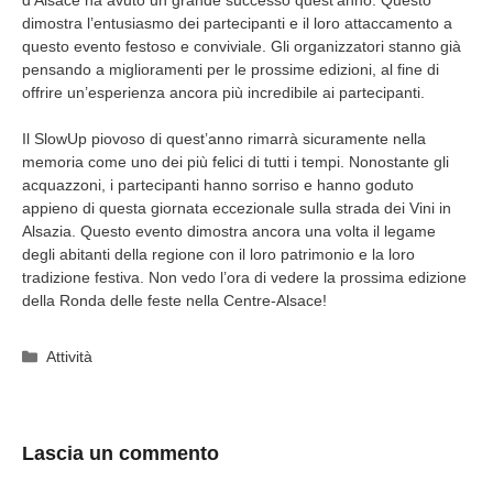
d’Alsace ha avuto un grande successo quest’anno. Questo
dimostra l’entusiasmo dei partecipanti e il loro attaccamento a
questo evento festoso e conviviale. Gli organizzatori stanno già
pensando a miglioramenti per le prossime edizioni, al fine di
offrire un’esperienza ancora più incredibile ai partecipanti.
Il SlowUp piovoso di quest’anno rimarrà sicuramente nella
memoria come uno dei più felici di tutti i tempi. Nonostante gli
acquazzoni, i partecipanti hanno sorriso e hanno goduto
appieno di questa giornata eccezionale sulla strada dei Vini in
Alsazia. Questo evento dimostra ancora una volta il legame
degli abitanti della regione con il loro patrimonio e la loro
tradizione festiva. Non vedo l’ora di vedere la prossima edizione
della Ronda delle feste nella Centre-Alsace!
Categorie
Attività
Lascia un commento