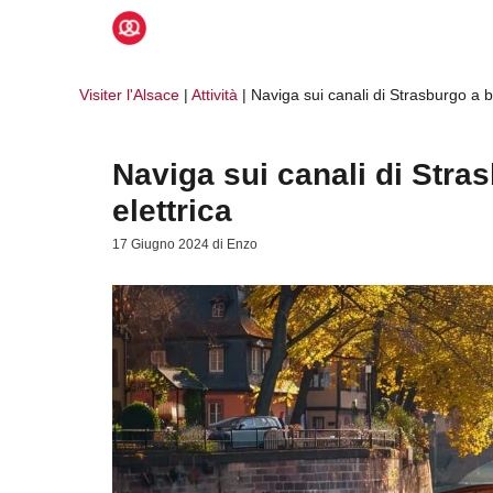
Vai
al
contenuto
Visiter l'Alsace
|
Attività
|
Naviga sui canali di Strasburgo a b
Naviga sui canali di Stra
elettrica
17 Giugno 2024
di
Enzo