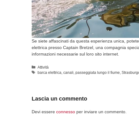
Se siete affascinati da questa esperienza unica, potete
elettrica presso Captain Bretzel, una compagnia special
informazioni necessarie sul loro sito internet.
Categorie
Attività
Tag
barca elettrica
,
canali
,
passeggiata lungo il fiume
,
Strasburg
Lascia un commento
Devi essere
connesso
per inviare un commento.