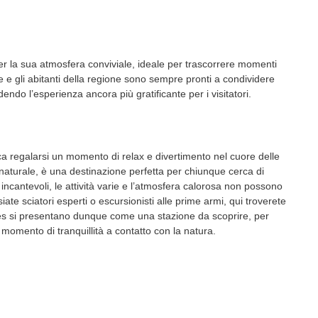
er la sua atmosfera conviviale, ideale per trascorrere momenti
te e gli abitanti della regione sono sempre pronti a condividere
ndendo l’esperienza ancora più gratificante per i visitatori.
ica regalarsi un momento di relax e divertimento nel cuore delle
e naturale, è una destinazione perfetta per chiunque cerca di
cantevoli, le attività varie e l’atmosfera calorosa non possono
te sciatori esperti o escursionisti alle prime armi, qui troverete
elles si presentano dunque come una stazione da scoprire, per
 momento di tranquillità a contatto con la natura.