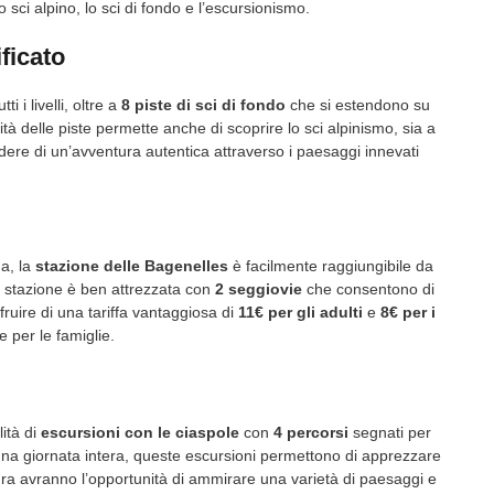
 sci alpino, lo sci di fondo e l’escursionismo.
ficato
ti i livelli, oltre a
8 piste di sci di fondo
che si estendono su
à delle piste permette anche di scoprire lo sci alpinismo, sia a
godere di un’avventura autentica attraverso i paesaggi innevati
na, la
stazione delle Bagenelles
è facilmente raggiungibile da
a stazione è ben attrezzata con
2 seggiovie
che consentono di
ufruire di una tariffa vantaggiosa di
11€ per gli adulti
e
8€ per i
 per le famiglie.
lità di
escursioni con le ciaspole
con
4 percorsi
segnati per
i una giornata intera, queste escursioni permettono di apprezzare
atura avranno l’opportunità di ammirare una varietà di paesaggi e