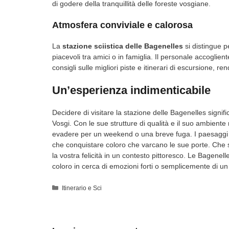
di godere della tranquillità delle foreste vosgiane.
Atmosfera conviviale e calorosa
La
stazione sciistica delle Bagenelles
si distingue p
piacevoli tra amici o in famiglia. Il personale accoglien
consigli sulle migliori piste e itinerari di escursione, re
Un’esperienza indimenticabile
Decidere di visitare la stazione delle Bagenelles signif
Vosgi. Con le sue strutture di qualità e il suo ambient
evadere per un weekend o una breve fuga. I paesaggi in
che conquistare coloro che varcano le sue porte. Che sia
la vostra felicità in un contesto pittoresco. Le Bagen
coloro in cerca di emozioni forti o semplicemente di un
Categorie
Itinerario e Sci