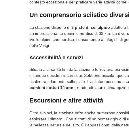
contesto eccezionale per praticare varie attività come lo
Un comprensorio sciistico diversi
La stazione dispone di
3 piste di sci alpino
adatte a tut
un impressionante dominio nordico di 33 km. La diversit
livello alpino che nordico, consentendo ai rifugisti di 
delle Vosgi.
Accessibilità e servizi
Situata a circa 25 km dalla stazione ferroviaria più vici
chiunque desideri recarsi qui. Sebbene piccola, quest
risalire rapidamente sulle piste. I visitatori possono us
bambini sotto i 14 anni
, rendendola un’ottima opzione
Escursioni e altre attività
Oltre allo sci, la stazione offre anche numerose possibi
esplorare i dintorni. Che si tratti di un pomeriggio o d
la bellezza naturale del sito. Gli appassionati della n