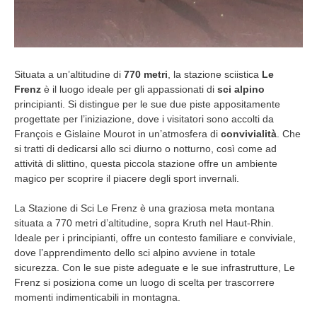
Situata a un’altitudine di
770 metri
, la stazione sciistica
Le
Frenz
è il luogo ideale per gli appassionati di
sci alpino
principianti. Si distingue per le sue due piste appositamente
progettate per l’iniziazione, dove i visitatori sono accolti da
François e Gislaine Mourot in un’atmosfera di
convivialità
. Che
si tratti di dedicarsi allo sci diurno o notturno, così come ad
attività di slittino, questa piccola stazione offre un ambiente
magico per scoprire il piacere degli sport invernali.
La Stazione di Sci Le Frenz è una graziosa meta montana
situata a 770 metri d’altitudine, sopra Kruth nel Haut-Rhin.
Ideale per i principianti, offre un contesto familiare e conviviale,
dove l’apprendimento dello sci alpino avviene in totale
sicurezza. Con le sue piste adeguate e le sue infrastrutture, Le
Frenz si posiziona come un luogo di scelta per trascorrere
momenti indimenticabili in montagna.