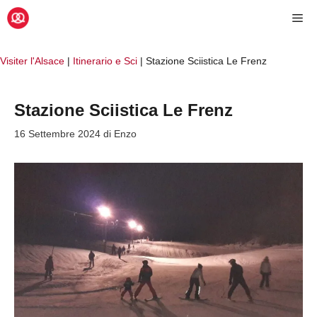
Vai
Me
al
contenuto
Visiter l'Alsace
|
Itinerario e Sci
|
Stazione Sciistica Le Frenz
Stazione Sciistica Le Frenz
16 Settembre 2024
di
Enzo