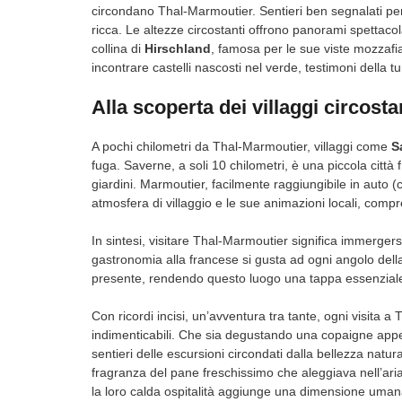
circondano Thal-Marmoutier. Sentieri ben segnalati pe
ricca. Le altezze circostanti offrono panorami spettaco
collina di
Hirschland
, famosa per le sue viste mozzafia
incontrare castelli nascosti nel verde, testimoni della 
Alla scoperta dei villaggi circosta
A pochi chilometri da Thal-Marmoutier, villaggi come
S
fuga. Saverne, a soli 10 chilometri, è una piccola città 
giardini. Marmoutier, facilmente raggiungibile in auto (
atmosfera di villaggio e le sue animazioni locali, compre
In sintesi, visitare Thal-Marmoutier significa immergers
gastronomia alla francese si gusta ad ogni angolo della 
presente, rendendo questo luogo una tappa essenziale n
Con ricordi incisi, un’avventura tra tante, ogni visita 
indimenticabili. Che sia degustando una copaigne appe
sentieri delle escursioni circondati dalla bellezza natur
fragranza del pane freschissimo che aleggiava nell’aria o
la loro calda ospitalità aggiunge una dimensione uman