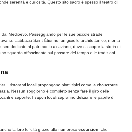
nde serenità e curiosità. Questo sito sacro è spesso il teatro di
 fin dal Medioevo. Passeggiando per le sue piccole strade
rnavano. L’abbazia Saint-Étienne, un gioiello architettonico, merita
useo dedicato al patrimonio alsaziano, dove si scopre la storia di
 uno sguardo affascinante sul passare del tempo e le tradizioni
ana
r. I ristoranti locali propongono piatti tipici come la choucroute
lsazia. Nessun soggiorno è completo senza fare il giro delle
canti e saporite. I sapori locali sapranno deliziare le papille di
anche la loro felicità grazie alle numerose
escursioni
che