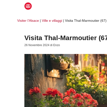
Vai
al
contenuto
Visiter l'Alsace
|
Ville e villaggi
|
Visita Thal-Marmoutier (67)
Visita Thal-Marmoutier (6
26 Novembre 2024
di
Enzo