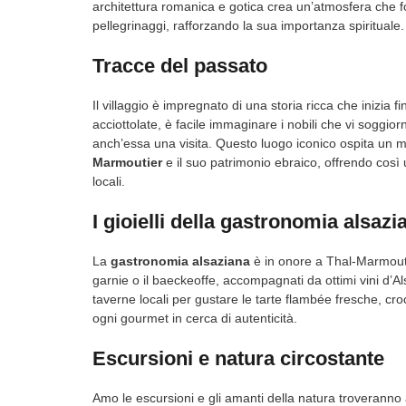
architettura romanica e gotica crea un’atmosfera che fo
pellegrinaggi, rafforzando la sua importanza spirituale.
Tracce del passato
Il villaggio è impregnato di una storia ricca che inizia
acciottolate, è facile immaginare i nobili che vi soggio
anch’essa una visita. Questo luogo iconico ospita un m
Marmoutier
e il suo patrimonio ebraico, offrendo così
locali.
I gioielli della gastronomia alsazi
La
gastronomia alsaziana
è in onore a Thal-Marmoutie
garnie o il baeckeoffe, accompagnati da ottimi vini d’A
taverne locali per gustare le tarte flambée fresche, croc
ogni gourmet in cerca di autenticità.
Escursioni e natura circostante
Amo le escursioni e gli amanti della natura troveranno 