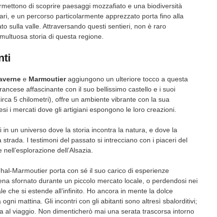
rmettono di scoprire paesaggi mozzafiato e una biodiversità
lari, e un percorso particolarmente apprezzato porta fino alla
to sulla valle. Attraversando questi sentieri, non è raro
tumultuosa storia di questa regione.
nti
averne
e
Marmoutier
aggiungono un ulteriore tocco a questa
francese affascinante con il suo bellissimo castello e i suoi
circa 5 chilometri), offre un ambiente vibrante con la sua
si i mercati dove gli artigiani espongono le loro creazioni.
i in un universo dove la storia incontra la natura, e dove la
strada. I testimoni del passato si intrecciano con i piaceri del
ell’esplorazione dell’Alsazia.
a Thal-Marmoutier porta con sé il suo carico di esperienze
na sfornato durante un piccolo mercato locale, o perdendosi nei
ale che si estende all’infinito. Ho ancora in mente la dolce
gni mattina. Gli incontri con gli abitanti sono altresì sbalorditivi;
a al viaggio. Non dimenticherò mai una serata trascorsa intorno