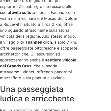
Senno, uno dei migliori modi per
esplorare Zellenberg è interessarsi alle
sue
attività culturali
locali. Facendo una
visita nelle vicinanze, il Museo del Dolder
a Riquewihr, situato a circa 2 km, offre
uno sguardo affascinante sulla storia
vinicola della regione. Allo stesso modo,
il villaggio di
Thannenkirch
, a solo 7 km,
offre passeggiate pittoresche e scoperte
architettoniche. Gli escursionisti
apprezzeranno anche il
sentiero viticolo
dei Grands Crus
, che si snoda
attraverso i vigneti offrendo panorami
mozzafiato sulla pianura alsaziana.
Una passeggiata
ludica e arricchente
Per un approccio più interattivo, una