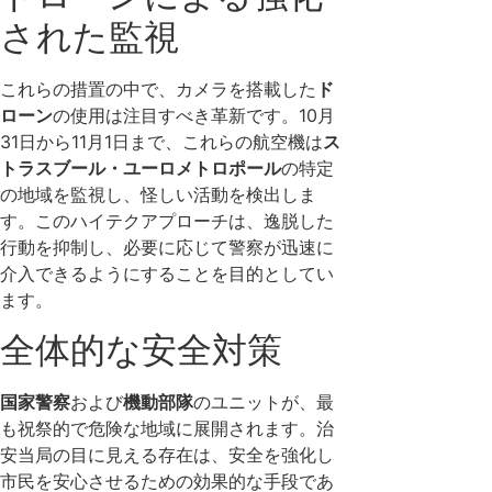
された監視
これらの措置の中で、カメラを搭載した
ド
ローン
の使用は注目すべき革新です。10月
31日から11月1日まで、これらの航空機は
ス
トラスブール・ユーロメトロポール
の特定
の地域を監視し、怪しい活動を検出しま
す。このハイテクアプローチは、逸脱した
行動を抑制し、必要に応じて警察が迅速に
介入できるようにすることを目的としてい
ます。
全体的な安全対策
国家警察
および
機動部隊
のユニットが、最
も祝祭的で危険な地域に展開されます。治
安当局の目に見える存在は、安全を強化し
市民を安心させるための効果的な手段であ