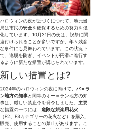
ハロウィンの夜が近づくにつれて、地元当
局は市民の安全を確保するための努力を強
化しています。10月31日の夜は、祝祭に関
連付けられることが多いですが、年々残念
な事件にも見舞われています。この状況下
で、逸脱を防ぎ、イベントが円滑に進行す
るように新たな措置が講じられています。
新しい措置とは?
2024年のハロウィンの夜に向けて、
バ＝ラ
ン地方の知事
と同等のオー＝ラン地方の知
事は、厳しい禁止令を発令しました。主要
な措置の一つには、
危険な娯楽用花火
（F2、F3カテゴリーの花火など）を購入、
販売、使用することの禁止があります。こ